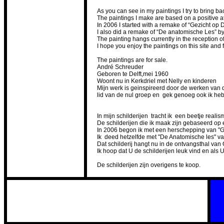
As you can see in my paintings I try to bring b
The paintings I make are based on a positive atti
In 2006 I started with a remake of “Gezicht op D
I also did a remake of “De anatomische Les” by
The painting hangs currently in the reception 
I hope you enjoy the paintings on this site and f
The paintings are for sale.
André Schreuder
Geboren te Delft,mei 1960
Woont nu in Kerkdriel met Nelly en kinderen
Mijn werk is geinspireerd door de werken van
lid van de nul groep en gek genoeg ook ik heb 
In mijn schilderijen tracht ik een beetje real
De schilderijen die ik maak zijn gebaseerd op e
In 2006 begon ik met een herschepping van "Gez
Ik deed hetzelfde met "De Anatomische les" v
Dat schilderij hangt nu in de ontvangsthal van
Ik hoop dat U de schilderijen leuk vind en als U 
De schilderijen zijn overigens te koop.