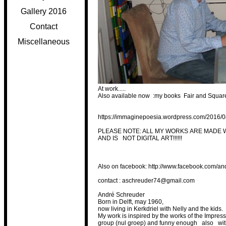
Gallery 2016
Contact
Miscellaneous
At work.....
Also available now :my books Fair and Square
https://immaginepoesia.
wordpress.com/2016/0
PLEASE NOTE: ALL MY WORKS ARE MADE W
AND IS NOT DIGITAL ART!!!!!!
Also on facebook:
http://www.facebook.com/an
contact : aschreuder74@gmail.com
André Schreuder
Born in Delft, may 1960,
now living in Kerkdriel with Nelly and the kids.
My work is inspired by the works of the Impre
group (nul groep) and funny enough also with